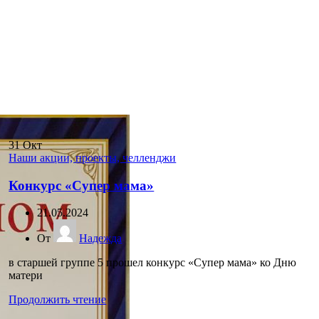
31
Окт
Наши акции, проекты, челленджи
Конкурс «Супер мама»
21.05.2024
От
Надежда
в старшей группе 5 прошел конкурс «Супер мама» ко Дню
матери
Продолжить чтение