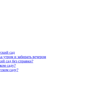
тский сад
а утром и забирать вечером
ий сад без справки?
ком саду?
тском саду?