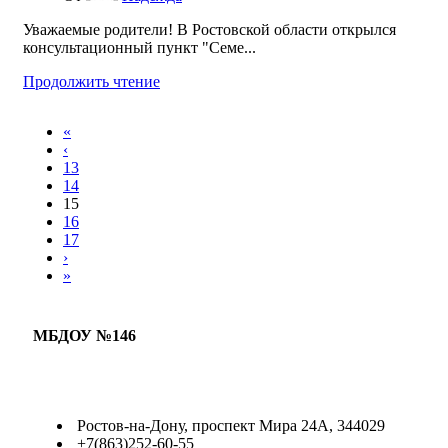
Уважаемые родители! В Ростовской области открылся
консультационный пункт "Семе...
Продолжить чтение
«
‹
13
14
15
16
17
›
»
МБДОУ №146
Ростов-на-Дону, проспект Мира 24А, 344029
+7(863)252-60-55