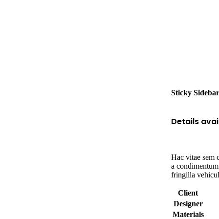
Sticky Sideba
Details ava
Hac vitae sem c
a condimentum 
fringilla vehic
Client
Designer
Materials