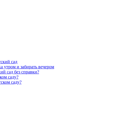
тский сад
а утром и забирать вечером
ий сад без справки?
ком саду?
тском саду?