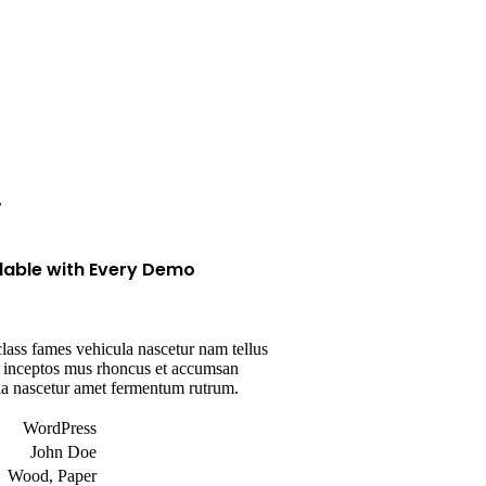
r
ilable with Every Demo
lass fames vehicula nascetur nam tellus
inceptos mus rhoncus et accumsan
ula nascetur amet fermentum rutrum.
WordPress
John Doe
Wood, Paper