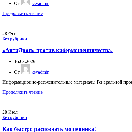
От
ksvadmin
Продолжить чтение
28
Фев
Без рубрики
«АнтиДроп» против кибермошенничества.
16.03.2026
От
ksvadmin
Информационно-разъяснительные материалы Генеральной прок
Продолжить чтение
28
Июл
Без рубрики
Как быстро распознать мошенника!