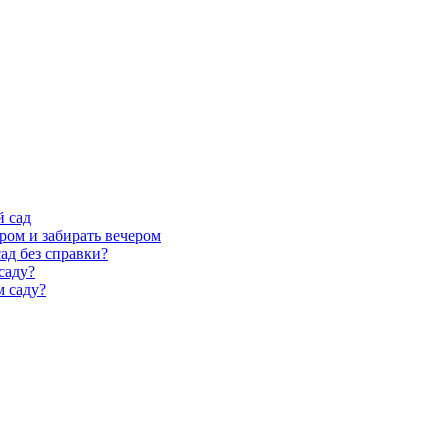
й сад
ром и забирать вечером
ад без справки?
саду?
м саду?