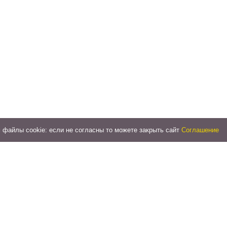
файлы cookie: если не согласны то можете закрыть сайт
Соглашение
й сад
ром и забирать вечером
ад без справки?