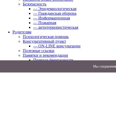
Безопасность
— Эпидемиологическая
— Гражданская оборона
— Информационная
— Пожарная
— антитеррористическая
Родителям
Психологическая помощь
Консультативный пункт
— ON-LINE консультации
Полезные ссылки
Памятки и рекомендации
Правила безопасности
Ежедневное меню
Мы cохраняем 
Ежедневное меню Архив 2025-2026
Ежедневное меню Архив 2024-2025 год
Ежедневное меню архив 2023-2024
Ежедневное меню. Архив 2024
ЛОК
Дистанционное обучение
Онлайн приёмная
Часто задаваемые вопросы
— Как поставить ребенка на очередь в детски
— В какое время нужно приводить ребенка ут
— Сколько дней можно не посещать детский с