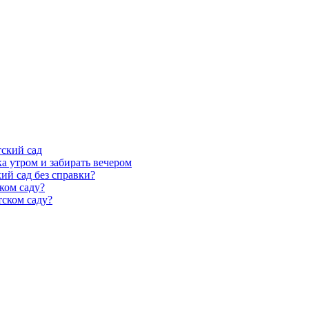
тский сад
а утром и забирать вечером
ий сад без справки?
ком саду?
тском саду?