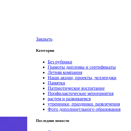
Закрыть
Категории
Без рубрики
Грамоты дипломы и сертификаты
Летняя компания
Наши акции, проекты, челленджи
Памятки
Патриотическое воспитание
Профилактические мероприятия
растем и развиваемся
утренники, праздники. развлечения
Фото дополниетльного образования
Последние новости