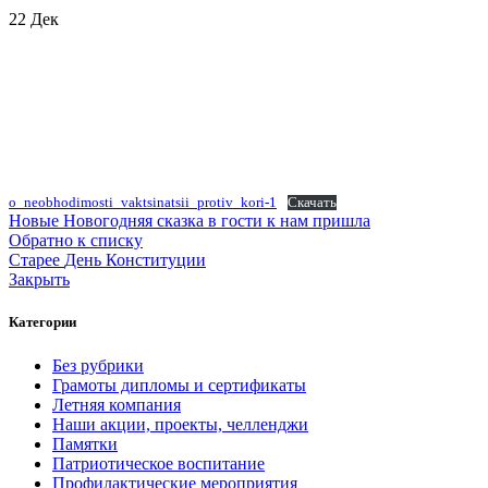
22
Дек
o_neobhodimosti_vaktsinatsii_protiv_kori-1
Скачать
Новые
Новогодняя сказка в гости к нам пришла
Обратно к списку
Старее
День Конституции
Закрыть
Категории
Без рубрики
Грамоты дипломы и сертификаты
Летняя компания
Наши акции, проекты, челленджи
Памятки
Патриотическое воспитание
Профилактические мероприятия