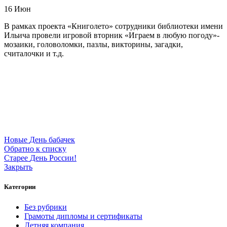
16
Июн
В рамках проекта «Книголето» сотрудники библиотеки имени
Ильича провели игровой вторник «Играем в любую погоду»-
мозаики, головоломки, пазлы, викторины, загадки,
считалочки и т.д.
Новые
День бабачек
Обратно к списку
Старее
День России!
Закрыть
Категории
Без рубрики
Грамоты дипломы и сертификаты
Летняя компания