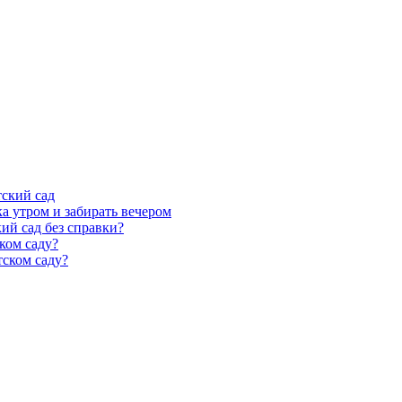
тский сад
а утром и забирать вечером
ий сад без справки?
ком саду?
тском саду?