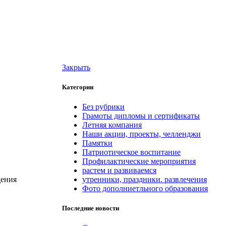
Закрыть
Категории
Без рубрики
Грамоты дипломы и сертификаты
Летняя компания
Наши акции, проекты, челленджи
Памятки
Патриотическое воспитание
Профилактические мероприятия
растем и развиваемся
утренники, праздники. развлечения
дения
Фото дополниетльного образования
Последние новости