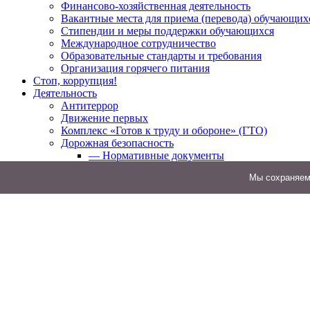
Финансово-хозяйственная деятельность
Вакантные места для приема (перевода) обучающих
Стипендии и меры поддержки обучающихся
Международное сотрудничество
Образовательные стандарты и требования
Организация горячего питания
Стоп, коррупция!
Деятельность
Антитеррор
Движение первых
Комплекс «Готов к труду и обороне» (ГТО)
Дорожная безопасность
— Нормативные документы
— Профилактические мероприятия
Мы cохраняем 
Инновационная площадка
Патриотическое воспитание
Безопасность
— Эпидемиологическая
— Гражданская оборона
— Информационная
— Пожарная
— антитеррористическая
Родителям
Психологическая помощь
Консультативный пункт