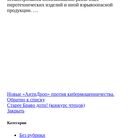
пиротехнических изделий и иной взрывоопасной
продукции. …
Новые
«АнтиДроп» против кибермошенничества.
Обратно к списку
Старее
Браво доти! (конкурс чтецов)
Закрыть
Категории
Без рубрики