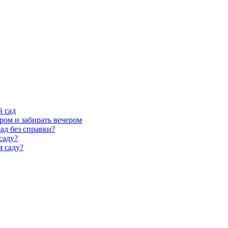
й сад
ром и забирать вечером
ад без справки?
саду?
м саду?