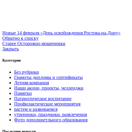
Новые
14 февраля «День освобождения Ростова-на-Дону»
Обратно к списку
Старее
Осторожно мошенники
Закрыть
Категории
Без рубрики
Грамоты дипломы и сертификаты
Летняя компания
Наши акции, проекты, челленджи
Памятки
Патриотическое воспитание
Профилактические мероприятия
растем и развиваемся
утренники, праздники. развлечения
Фото дополниетльного образования
Последние новости