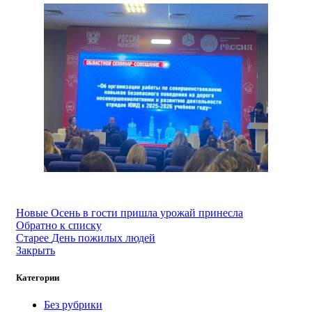
Новые
Осень в гости пришла урожай принесла
Обратно к списку
Старее
День пожилых людей
Закрыть
Категории
Без рубрики