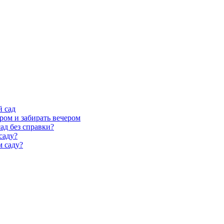
й сад
ром и забирать вечером
ад без справки?
саду?
м саду?