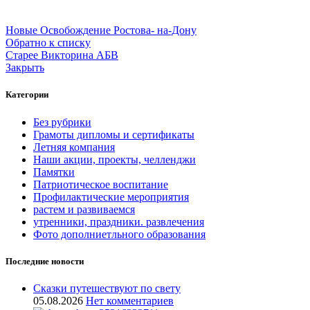
Новые
Освобождение Ростова- на-Дону
Обратно к списку
Старее
Викторина АБВ
Закрыть
Категории
Без рубрики
Грамоты дипломы и сертификаты
Летняя компания
Наши акции, проекты, челленджи
Памятки
Патриотическое воспитание
Профилактические мероприятия
растем и развиваемся
утренники, праздники. развлечения
Фото дополниетльного образования
Последние новости
Сказки путешествуют по свету
05.08.2026
Нет комментариев