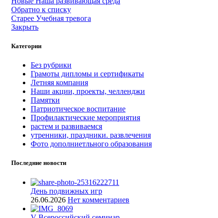
Новые
Наша развивающая среда
Обратно к списку
Старее
Учебная тревога
Закрыть
Категории
Без рубрики
Грамоты дипломы и сертификаты
Летняя компания
Наши акции, проекты, челленджи
Памятки
Патриотическое воспитание
Профилактические мероприятия
растем и развиваемся
утренники, праздники. развлечения
Фото дополниетльного образования
Последние новости
День подвижных игр
26.06.2026
Нет комментариев
V Всероссийский семинар