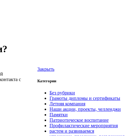
и?
Закрыть
ей
контакта с
Категории
Без рубрики
Грамоты дипломы и сертификаты
Летняя компания
Наши акции, проекты, челленджи
Памятки
Патриотическое воспитание
Профилактические мероприятия
растем и развиваемся