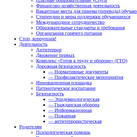
Платные образовательные услуги
Финансово-хозяйственная деятельность
Вакантные места для приема (перевода) обуча
Стипендии и меры поддержки обучающихся
Международное сотрудничество
Образовательные стандарты и требования
Организация горячего питания
Стоп, коррупция!
Деятельность
Антитеррор
Движение первых
Комплекс «Готов к труду и обороне» (ГТО)
Дорожная безопасность
— Нормативные документы
— Профилактические мероприятия
Инновационная площадка
Патриотическое воспитание
Безопасность
— Эпидемиологическая
— Гражданская оборона
— Информационная
— Пожарная
— антитеррористическая
Родителям
Психологическая помощь