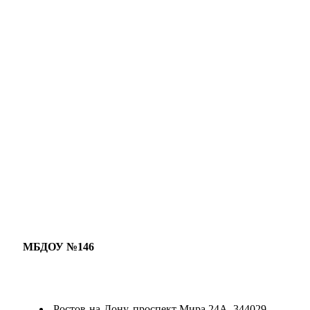
МБДОУ №146
Ростов-на-Дону, проспект Мира 24А, 344029