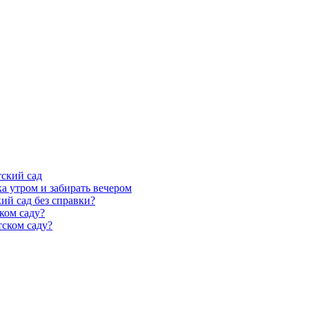
тский сад
а утром и забирать вечером
ий сад без справки?
ком саду?
тском саду?