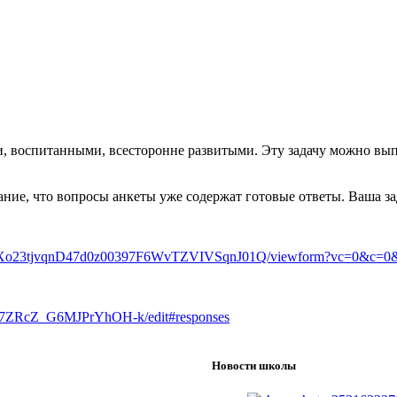
, воспитанными, всесторонне развитыми. Эту задачу можно выпо
ие, что вопросы анкеты уже содержат готовые ответы. Ваша зад
yRXo23tjvqnD47d0z00397F6WvTZVIVSqnJ01Q/viewform?vc=0&c=0&
3X77ZRcZ_G6MJPrYhOH-k/edit#responses
Новости школы