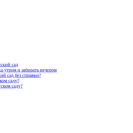
тский сад
а утром и забирать вечером
ий сад без справки?
ком саду?
тском саду?