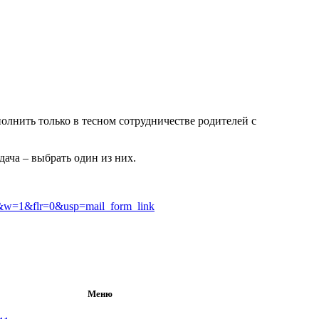
лнить только в тесном сотрудничестве родителей с
ача – выбрать один из них.
w=1&flr=0&usp=mail_form_link
Меню