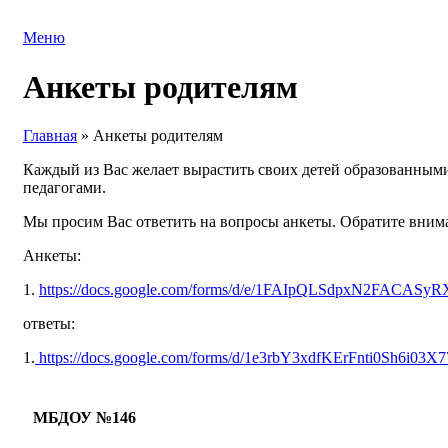
Меню
Анкеты родителям
Главная
»
Анкеты родителям
Каждый из Вас желает вырастить своих детей образованными
педагогами.
Мы просим Вас ответить на вопросы анкеты. Обратите вниман
Анкеты:
1.
https://docs.google.com/forms/d/e/1FAIpQLSdpxN2FACAS
ответы:
1.
https://docs.google.com/forms/d/1e3rbY3xdfKErFnti0Sh6i0
МБДОУ №146